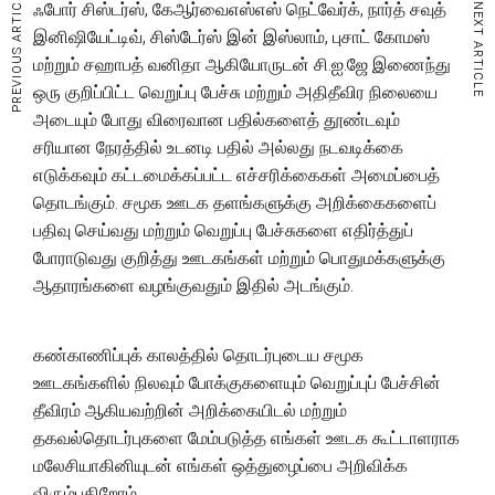
PREVIOUS ARTICLE
ஃபோர் சிஸ்டர்ஸ், கேஆர்வைஎஸ்எஸ் நெட்வேர்க், நார்த் சவுத்
NEXT ARTICLE
இனிஷியேட்டிவ், சிஸ்டேர்ஸ் இன் இஸ்லாம், புசாட் கோமஸ்
மற்றும் சஹாபத் வனிதா ஆகியோருடன் சி.ஐ.ஜே இணைந்து
ஒரு குறிப்பிட்ட வெறுப்பு பேச்சு மற்றும் அதிதீவிர நிலையை
அடையும் போது விரைவான பதில்களைத் தூண்டவும்
சரியான நேரத்தில் உடனடி பதில் அல்லது நடவடிக்கை
எடுக்கவும் கட்டமைக்கப்பட்ட எச்சரிக்கைகள் அமைப்பைத்
தொடங்கும். சமூக ஊடக தளங்களுக்கு அறிக்கைகளைப்
பதிவு செய்வது மற்றும் வெறுப்பு பேச்சுகளை எதிர்த்துப்
போராடுவது குறித்து ஊடகங்கள் மற்றும் பொதுமக்களுக்கு
ஆதாரங்களை வழங்குவதும் இதில் அடங்கும்.
கண்காணிப்புக் காலத்தில் தொடர்புடைய சமூக
ஊடகங்களில் நிலவும் போக்குகளையும் வெறுப்புப் பேச்சின்
தீவிரம் ஆகியவற்றின் அறிக்கையிடல் மற்றும்
தகவல்தொடர்புகளை மேம்படுத்த எங்கள் ஊடக கூட்டாளராக
மலேசியாகினியுடன் எங்கள் ஒத்துழைப்பை அறிவிக்க
விரும்புகிறோம்.