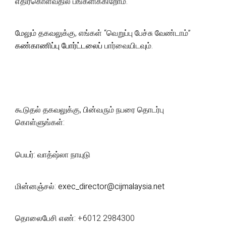
எதிர்கொள்வதில் பங்களிக்கிறோம்.
மேலும் தகவலுக்கு, எங்கள் “வெறுப்பு பேச்சு வேண்டாம்”
கண்காணிப்பு போர்ட்டலைப்
பார்வையிடவும்.
கூடுதல் தகவலுக்கு, பின்வரும் நபரை தொடர்பு
கொள்ளுங்கள்:
பெயர்: வாத்ஷ்லா நாயுடு
மின்னஞ்சல்:
exec_director@cijmalaysia.net
தொலைபேசி எண்: +6012 2984300