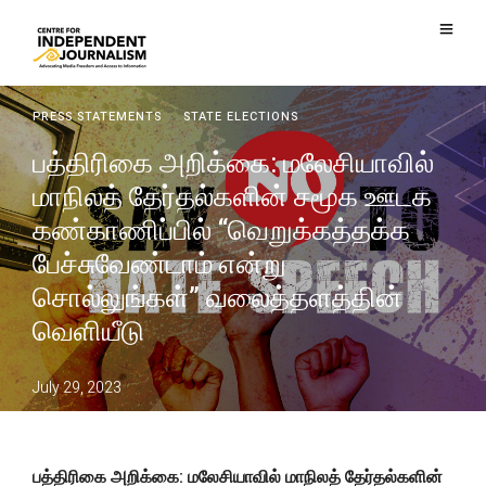
PRESS STATEMENTS
·
STATE ELECTIONS
பத்திரிகை அறிக்கை: மலேசியாவில்
மாநிலத் தேர்தல்களின் சமூக ஊடக
கண்காணிப்பில் “வெறுக்கத்தக்க
பேச்சுவேண்டாம் என்று
சொல்லுங்கள்” வலைத்தளத்தின்
வெளியீடு
July 29, 2023
பத்திரிகை
அறிக்கை:
மலேசியாவில்
மாநிலத்
தேர்தல்களின்