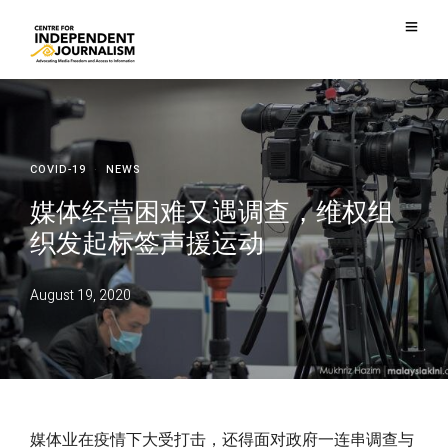
COVID-19
·
NEWS
媒体经营困难又遇调查，维权组
织发起标签声援运动
August 19, 2020
媒体业在疫情下大受打击，还得面对政府一连串调查与