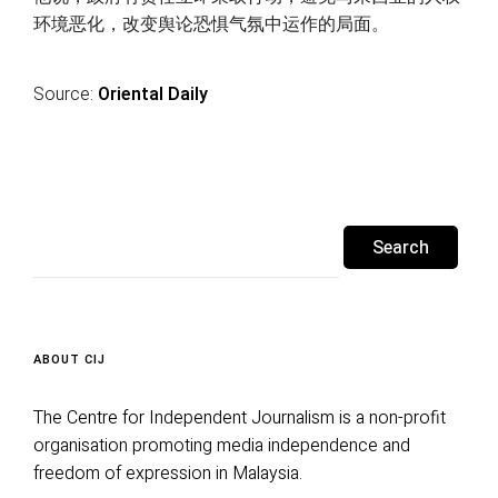
环境恶化，改变舆论恐惧气氛中运作的局面。
Source:
Oriental Daily
Search
for:
ABOUT CIJ
The Centre for Independent Journalism is a non-profit
organisation promoting media independence and
freedom of expression in Malaysia.