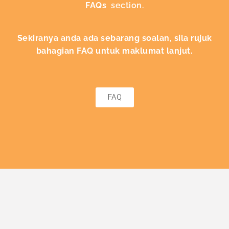
FAQs
section.
Sekiranya anda ada sebarang soalan, sila rujuk
bahagian FAQ untuk maklumat lanjut.
FAQ