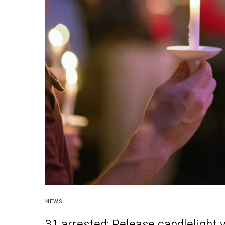
NEWS
31 arrested: Release candlelight 