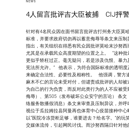
NEWS
4人留言批评吉大臣被捕 CIJ抨
针对有4名民众因在面书留言批评吉打州务大臣莫哈
标准，并要求政府切勿再以蓄意侮辱等条文来压制
指出，有关组织在得悉有民众因批评莫哈末沙努西
尤其是在承载民众高度期望的位置之上。 “这种
更似乎矫枉过正。毫无疑问，若是涉及仇恨、暴力
宪法所允许。” 他表示，为符合国际标准的透明度及
来确定合法性、必要性及相称性。 他强调，警方
麻木不仁的言论未受对付，但谴责或批评的人却被
为自己的行为负责，而反对此类行为的人不应被受到
侮辱）、第505（发布破坏公众安宁的言论） 条文
络服务散播假消息）条文来审查及压制异议，并呼
视位于瓜拉姆拉县阿曼再也体育中心疫苗接种中心
以“医院冷冻货柜足够，谁要进去？给名字。”的玩
交媒体流传，引起网民讨伐。而沙努西隔日针对他的“