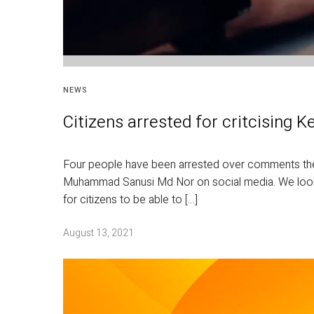
NEWS
Citizens arrested for critcising 
Four people have been arrested over comments the
Muhammad Sanusi Md Nor on social media. We look at
for citizens to be able to […]
August 13, 2021