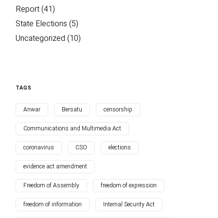
Report
(41)
State Elections
(5)
Uncategorized
(10)
TAGS
Anwar
Bersatu
censorship
Communications and Multimedia Act
coronavirus
CSO
elections
evidence act amendment
Freedom of Assembly
freedom of expression
freedom of information
Internal Security Act