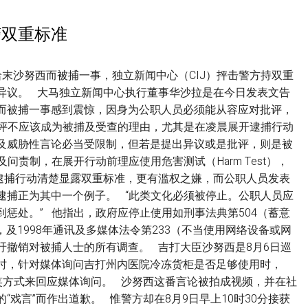
警双重标准
末沙努西而被捕一事，独立新闻中心（CIJ）抨击警方持双重
异议。 大马独立新闻中心执行董事华沙拉是在今日发表文告
而被捕一事感到震惊，因身为公职人员必须能从容应对批评，
批评不应该成为被捕及受查的理由，尤其是在凌晨展开逮捕行动
及威胁性言论必当受限制，但若是提出异议或是批评，则是被
问责制，在展开行动前理应使用危害测试（Harm Test），
逮捕行动清楚显露双重标准，更有滥权之嫌，而公职人员发表
逮捕正为其中一个例子。 “此类文化必须被停止。公职人员应
惩处。” 他指出，政府应停止使用如刑事法典第504（蓄意
，及1998年通讯及多媒体法令第233（不当使用网络设备或网
吁撤销对被捕人士的所有调查。 吉打大臣沙努西是8月6日巡
时，针对媒体询问吉打州内医院冷冻货柜是否足够使用时，
笑方式来回应媒体询问。 沙努西这番言论被拍成视频，并在社
戏言”而作出道歉。 惟警方却在8月9日早上10时30分接获