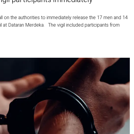
n the authorities to immediately release the 17 men and 14
il at Dataran Merdeka. The vigil included participants from